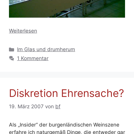
Weiterlesen
Kategorien
Im Glas und drumherum
1 Kommentar
Diskretion Ehrensache?
19. März 2007
von
bf
Als „Insider“ der burgenländischen Weinszene
erfahre ich naturgemäß Dinge, die entweder gar