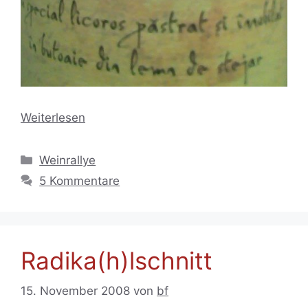
Weiterlesen
Kategorien
Weinrallye
5 Kommentare
Radika(h)lschnitt
15. November 2008
von
bf