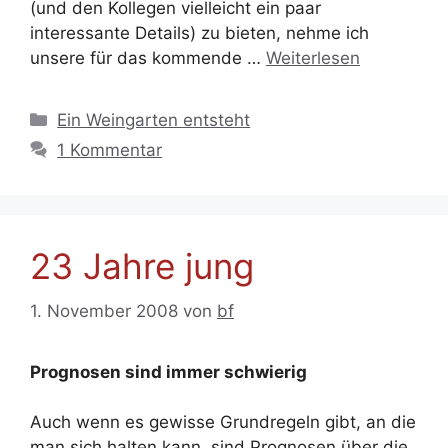
(und den Kollegen vielleicht ein paar
interessante Details) zu bieten, nehme ich
unsere für das kommende …
Weiterlesen
Kategorien
Ein Weingarten entsteht
1 Kommentar
23 Jahre jung
1. November 2008
von
bf
Prognosen sind immer schwierig
Auch wenn es gewisse Grundregeln gibt, an die
man sich halten kann, sind Prognosen über die