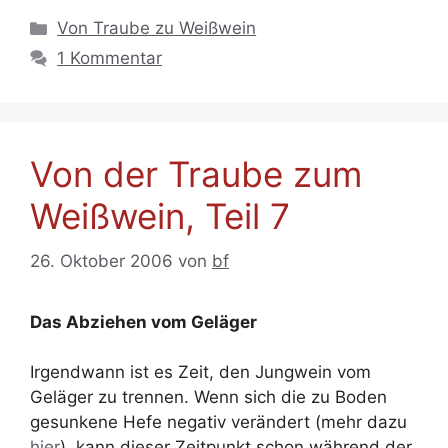
Kategorien
Von Traube zu Weißwein
1 Kommentar
Von der Traube zum
Weißwein, Teil 7
26. Oktober 2006
von
bf
Das Abziehen vom Geläger
Irgendwann ist es Zeit, den Jungwein vom
Geläger zu trennen. Wenn sich die zu Boden
gesunkene Hefe negativ verändert (mehr dazu
hier
), kann dieser Zeitpunkt schon während der