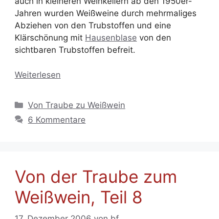
auch in kleineren Weinkellern ab den 1950er-
Jahren wurden Weißweine durch mehrmaliges
Abziehen von den Trubstoffen und eine
Klärschönung mit
Hausenblase
von den
sichtbaren Trubstoffen befreit.
Weiterlesen
Kategorien
Von Traube zu Weißwein
6 Kommentare
Von der Traube zum
Weißwein, Teil 8
17. Dezember 2006
von
bf