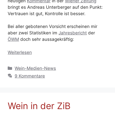
heutigen
Kommentar
in der
Wiener Zeitung
bringt es Andreas Unterberger auf den Punkt:
Vertrauen ist gut, Kontrolle ist besser.
Bei aller gebotenen Vorsicht erscheinen mir
aber zwei Statistiken im
Jahresbericht
der
ÖWM
doch sehr aussagekräftig:
Weiterlesen
Kategorien
Wein-Medien-News
9 Kommentare
Wein in der ZiB