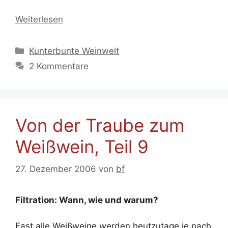
Weiterlesen
Kategorien
Kunterbunte Weinwelt
2 Kommentare
Von der Traube zum
Weißwein, Teil 9
27. Dezember 2006
von
bf
Filtration: Wann, wie und warum?
Fast alle Weißweine werden heutzutage je nach