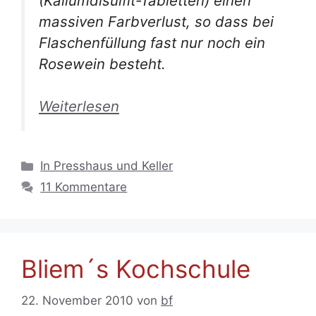
(Kaliumdisulfit-Tabletten) einen
massiven Farbverlust, so dass bei
Flaschenfüllung fast nur noch ein
Rosewein besteht.
Weiterlesen
Kategorien
In Presshaus und Keller
11 Kommentare
Bliem´s Kochschule
22. November 2010
von
bf