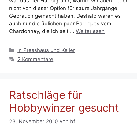
war das der Hauptgrund, warum wir auch heuer
nicht von dieser Option für saure Jahrgänge
Gebrauch gemacht haben. Deshalb waren es
auch nur die üblichen paar Barriques vom
Chardonnay, die ich seit …
Weiterlesen
Kategorien
In Presshaus und Keller
2 Kommentare
Ratschläge für
Hobbywinzer gesucht
23. November 2010
von
bf