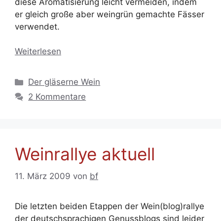
diese Aromatisierung leicht vermeiden, indem
er gleich große aber weingrün gemachte Fässer
verwendet.
Weiterlesen
Kategorien
Der gläserne Wein
2 Kommentare
Weinrallye aktuell
11. März 2009
von
bf
Die letzten beiden Etappen der Wein(blog)rallye
der deutschsprachigen Genussblogs sind leider