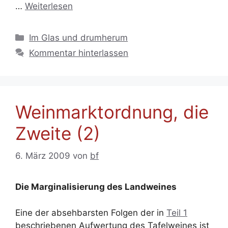
…
Weiterlesen
Kategorien
Im Glas und drumherum
Kommentar hinterlassen
Weinmarktordnung, die
Zweite (2)
6. März 2009
von
bf
Die Marginalisierung des Landweines
Eine der absehbarsten Folgen der in
Teil 1
beschriebenen Aufwertung des Tafelweines ist