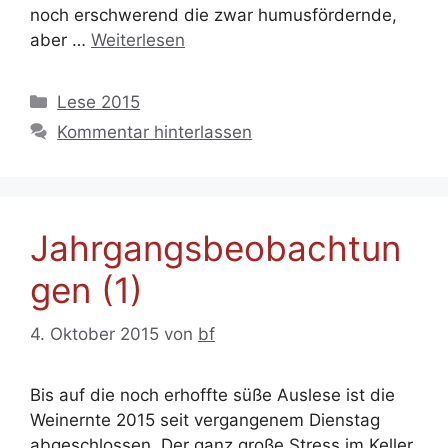
noch erschwerend die zwar humusfördernde,
aber …
Weiterlesen
Kategorien
Lese 2015
Kommentar hinterlassen
Jahrgangsbeobachtun
gen (1)
4. Oktober 2015
von
bf
Bis auf die noch erhoffte süße Auslese ist die
Weinernte 2015 seit vergangenem Dienstag
abgeschlossen. Der ganz große Stress im Keller