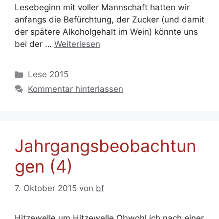
Lesebeginn mit voller Mannschaft hatten wir
anfangs die Befürchtung, der Zucker (und damit
der spätere Alkoholgehalt im Wein) könnte uns
bei der …
Weiterlesen
Kategorien
Lese 2015
Kommentar hinterlassen
Jahrgangsbeobachtun
gen (4)
7. Oktober 2015
von
bf
Hitzewelle um Hitzewelle Obwohl ich nach einer