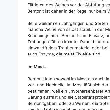
Filtrieren des Weines vor der Abfüllung vol
Bentonit ist daher in der Regel nur beim
Bei eiweißarmen Jahrgängen und Sorten u
manche Weine von selbst stabil. In der M
Schönungsmittel Bentonit zum Einsatz, u
Trübungen führen könnte. Dabei bindet da
einwandfreiem Traubenmaterial oder bei
auch
Enzyme
, die meist Eiweiße sind.
Im Most…
Bentonit kann sowohl im Most als auch i
Vor- und Nachteile. Im Most läßt sich de
bestimmen, weil ein unvorhersehbarer An
Gärung ausfällt und nie Stabilitätsprobl
Bentonitgaben, oder zu Weinen, die trotz 
zweites Mal geschönt werden müssen.