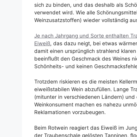
sich zu binden, und das deshalb als Sch
verwendet wird. Wie alle Schönungsmitte
Weinzusatzstoffen) wieder vollständig au
Je nach Jahrgang und Sorte enthalten T
Eiweiß
, das dazu neigt, bei etwas wärme
damit einen ursprünglich strahlend klare
beeinflußt den Geschmack des Weines nich
Schönheits- und keinen Geschmacksfehle
Trotzdem riskieren es die meisten Kellerm
eiweißstabilen Wein abzufüllen. Lange T
(mitunter in verschiedenen Ländern) un
Weinkonsument machen es nahezu unmöglic
Reklamationen vorzubeugen.
Beim Rotwein reagiert das Eiweiß im Jun
der Traubenschale gelösten Tanninen, fl