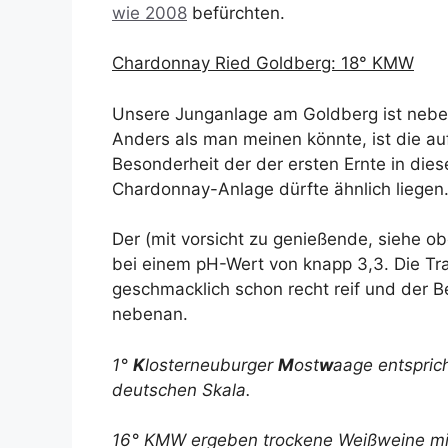
wie 2008
befürchten.
Chardonnay Ried Goldberg: 18° KMW
Unsere Junganlage am Goldberg ist nebe
Anders als man meinen könnte, ist die au
Besonderheit der der ersten Ernte in die
Chardonnay-Anlage dürfte ähnlich liegen
Der (mit vorsicht zu genießende, siehe ob
bei einem pH-Wert von knapp 3,3. Die Tr
geschmacklich schon recht reif und der B
nebenan.
1°
K
losterneuburger
M
ost
w
aage entspric
deutschen Skala.
16° KMW ergeben trockene Weißweine mit