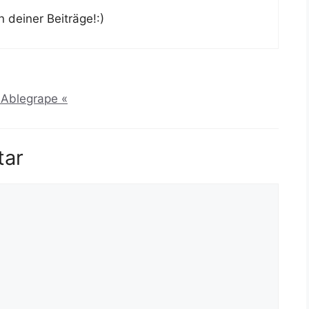
 deiner Beiträge!:)
 Ablegrape «
tar