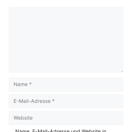
Kommentar
Name
E-
Mail-
Adresse
Website
Name, E-Mail-Adresse und Website in