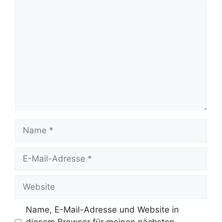
Kommentar
Name
E-
Mail-
Adresse
Website
Name, E-Mail-Adresse und Website in
diesem Browser für meinen nächsten