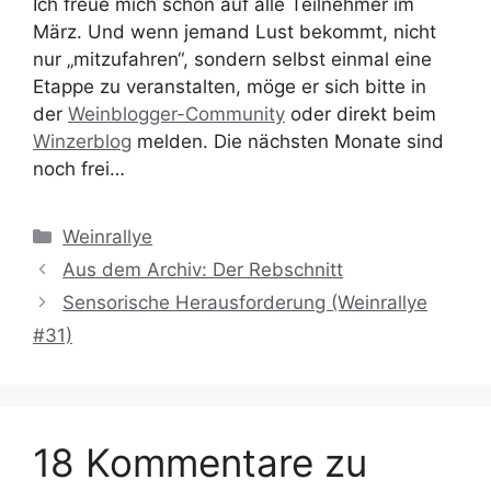
Ich freue mich schon auf alle Teilnehmer im
März. Und wenn jemand Lust bekommt, nicht
nur „mitzufahren“, sondern selbst einmal eine
Etappe zu veranstalten, möge er sich bitte in
der
Weinblogger-Community
oder direkt beim
Winzerblog
melden. Die nächsten Monate sind
noch frei…
Kategorien
Weinrallye
Aus dem Archiv: Der Rebschnitt
Sensorische Herausforderung (Weinrallye
#31)
18 Kommentare zu