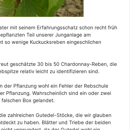
ter mit seinem Erfahrungsschatz schon recht früh
bepflanzten Teil unserer Junganlage am
cht so wenige Kuckucksreben eingeschlichen
treut geschätzte 30 bis 50 Chardonnay-Reben, die
spitze relativ leicht zu identifizieren sind.
on der Pflanzung wohl ein Fehler der Rebschule
r Pflanzung. Wahrscheinlich sind ein oder zwei
falschen Box gelandet.
die zahlreichen Gutedel-Stöcke, die wir glauben
deckt zu haben. Blätter und Triebe der beiden
 nicht verwundert, da der Gutedel wohl ein