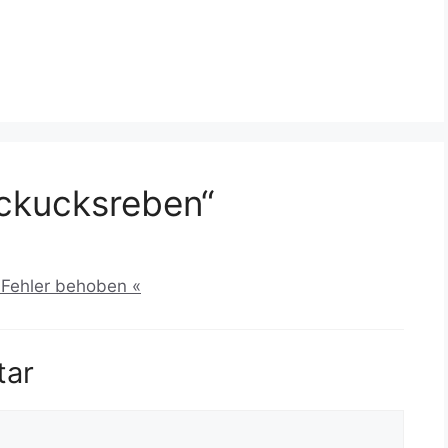
ckucksreben“
 Fehler behoben «
tar