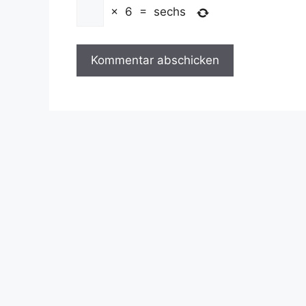
×
6
=
sechs